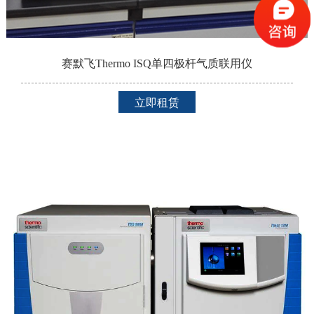
赛默飞Thermo ISQ单四极杆气质联用仪
立即租赁