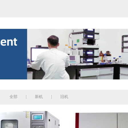
全部
新机
旧机
：