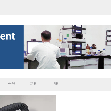
全部
新机
旧机
：