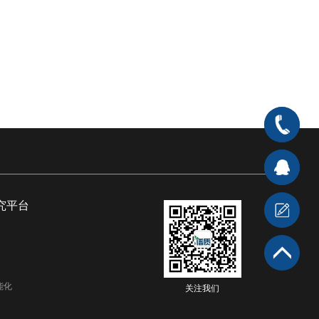
400-
666-
在线客
7176
服1
在
究平台
线客服2
能化
关注我们