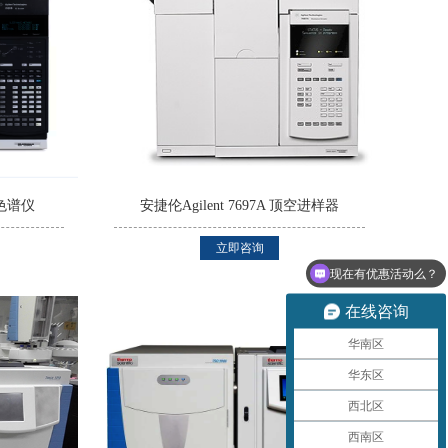
相色谱仪
安捷伦Agilent 7697A 顶空进样器
立即咨询
现在有优惠活动么？
在线咨询
华南区
华东区
西北区
西南区