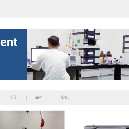
全部
新机
旧机
：