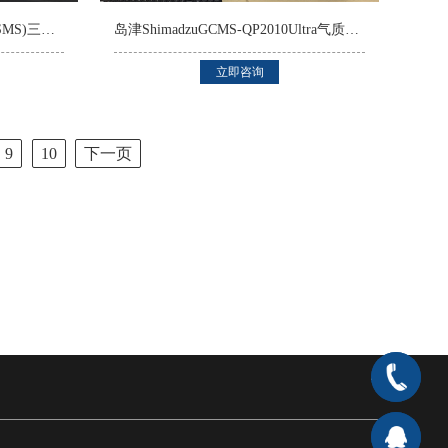
Waters Quattro Micro GC(GCMSMS)三重四极杆气质联用仪
岛津ShimadzuGCMS-QP2010Ultra气质联用仪
立即咨询
9
10
下一页
400-
666-
在线客