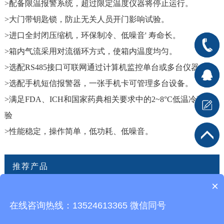
>配备限温报警系统，超过限定温度仪器将停止运行。
>大门带钥匙锁，防止无关人员开门影响试验。
>进口全封闭压缩机，环保制冷、低噪音' 寿命长。
400-
>箱内气流采用对流循环方式，使箱内温度均匀。
>选配RS485接口可联网通过计算机监控单台或多台仪器。
666-
在线客
>选配手机短信报警器，一张手机卡可管理多台设备。
7176
>满足FDA、ICH和国家药典相关要求中的2~8°C低温冷藏试
服1
在
验
线客服2
>性能稳定，操作简单，低功耗、低噪音。
推荐产品
×
在线咨询热线：13524613365 微信同号
Copyright© 2020 谱质分析检测技术（上海）有限公司 All Rights Reserved.
沪
ICP备16039933号